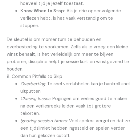
hoeveel tijd je jezelf toestaat.
Know When to Stop:
Als je drie opeenvolgende
verliezen hebt, is het vaak verstandig om te
stoppen.
De sleutel is om momentum te behouden en
overbesteding te voorkomen. Zelfs als je vroeg een kleine
winst behaalt, is het verleidelijk om meer te blijven
proberen; discipline helpt je sessie kort en winstgevend te
houden.
8. Common Pitfalls to Skip
Overbetting:
Te snel verdubbelen kan je bankroll snel
uitputten.
Chasing losses:
Pogingen om verlies goed te maken
na een verliesreeks leiden vaak tot grotere
tekorten.
Ignoring session timers:
Veel spelers vergeten dat ze
een tijdslimiet hebben ingesteld en spelen verder
dan hun gekozen cutoff.