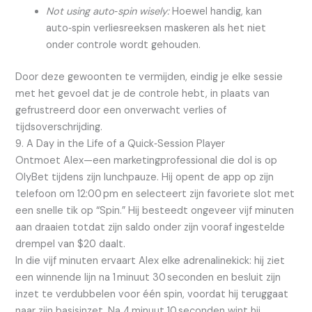
Not using auto‑spin wisely:
Hoewel handig, kan
auto‑spin verliesreeksen maskeren als het niet
onder controle wordt gehouden.
Door deze gewoonten te vermijden, eindig je elke sessie
met het gevoel dat je de controle hebt, in plaats van
gefrustreerd door een onverwacht verlies of
tijdsoverschrijding.
9. A Day in the Life of a Quick‑Session Player
Ontmoet Alex—een marketingprofessional die dol is op
OlyBet tijdens zijn lunchpauze. Hij opent de app op zijn
telefoon om 12:00 pm en selecteert zijn favoriete slot met
een snelle tik op “Spin.” Hij besteedt ongeveer vijf minuten
aan draaien totdat zijn saldo onder zijn vooraf ingestelde
drempel van $20 daalt.
In die vijf minuten ervaart Alex elke adrenalinekick: hij ziet
een winnende lijn na 1 minuut 30 seconden en besluit zijn
inzet te verdubbelen voor één spin, voordat hij teruggaat
naar zijn basisinzet. Na 4 minuut 10 seconden wint hij