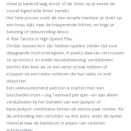
ofwel je bankroll laag wordt of de timer op je sessie de
vooraf ingestelde limiet bereikt.
Het hele proces voelt als een arcade machine: je drukt op
een knop, kijkt naar de knipperende lichten, en krijgt je
beloning of teleurstelling direct.
4. Risk Tactics in High‑Speed Play
Omdat sessies kort zijn, hebben spelers zelden tijd voor
diepgaande inzetstrategieën. In plaats daarvan vertrouwen
ze op instinct en snelle risicobeheersing: verdubbelen
slechts één keer als ze een winst streak hebben of
stoppen na een reeks verliezen die hun saldo te snel
uitputten.
Een veelvoorkomend patroon is starten met een
bescheiden inzet—zeg 1 eenheid per spin—en dan alleen
verdubbelen bij het behalen van een jackpot of
bijna‑jackpot combinatie binnen de eerste paar rondes. Als
de uitbetaling niet verschijnt na drie spins, reset de speler
meestal naar de basisinzet in plaats van verliezen
achtervolgen.