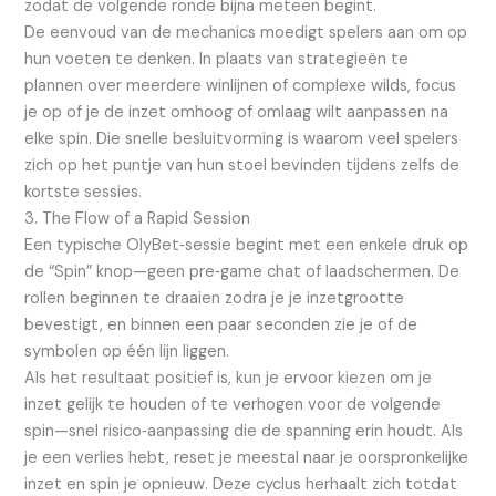
zodat de volgende ronde bijna meteen begint.
De eenvoud van de mechanics moedigt spelers aan om op
hun voeten te denken. In plaats van strategieën te
plannen over meerdere winlijnen of complexe wilds, focus
je op of je de inzet omhoog of omlaag wilt aanpassen na
elke spin. Die snelle besluitvorming is waarom veel spelers
zich op het puntje van hun stoel bevinden tijdens zelfs de
kortste sessies.
3. The Flow of a Rapid Session
Een typische OlyBet‑sessie begint met een enkele druk op
de “Spin” knop—geen pre‑game chat of laadschermen. De
rollen beginnen te draaien zodra je je inzetgrootte
bevestigt, en binnen een paar seconden zie je of de
symbolen op één lijn liggen.
Als het resultaat positief is, kun je ervoor kiezen om je
inzet gelijk te houden of te verhogen voor de volgende
spin—snel risico‑aanpassing die de spanning erin houdt. Als
je een verlies hebt, reset je meestal naar je oorspronkelijke
inzet en spin je opnieuw. Deze cyclus herhaalt zich totdat