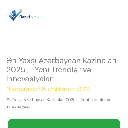
Skip
to
content
Ən Yaxşı Azərbaycan Kazinoları
2025 – Yeni Trendlər və
İnnovasiyalar
/
Uncategorized
/ By
administrator_c31373
Ən Yaxşı Azərbaycan Kazinoları 2025 – Yeni Trendlər və
İnnovasiyalar