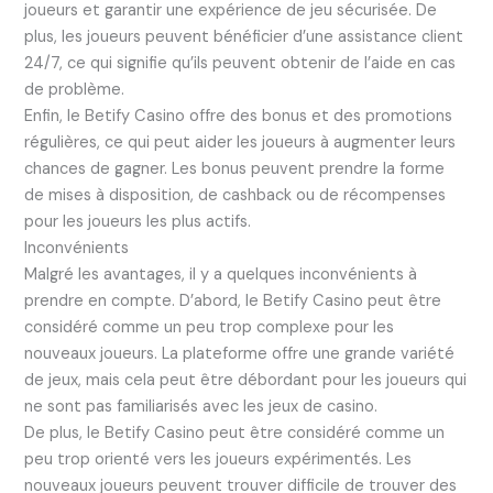
joueurs et garantir une expérience de jeu sécurisée. De
plus, les joueurs peuvent bénéficier d’une assistance client
24/7, ce qui signifie qu’ils peuvent obtenir de l’aide en cas
de problème.
Enfin, le Betify Casino offre des bonus et des promotions
régulières, ce qui peut aider les joueurs à augmenter leurs
chances de gagner. Les bonus peuvent prendre la forme
de mises à disposition, de cashback ou de récompenses
pour les joueurs les plus actifs.
Inconvénients
Malgré les avantages, il y a quelques inconvénients à
prendre en compte. D’abord, le Betify Casino peut être
considéré comme un peu trop complexe pour les
nouveaux joueurs. La plateforme offre une grande variété
de jeux, mais cela peut être débordant pour les joueurs qui
ne sont pas familiarisés avec les jeux de casino.
De plus, le Betify Casino peut être considéré comme un
peu trop orienté vers les joueurs expérimentés. Les
nouveaux joueurs peuvent trouver difficile de trouver des