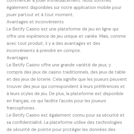
commencer à jouer immédiatement. Nous sommes
également disponibles sur notre application mobile pour
jouer partout et à tout moment.
Avantages et inconvénients
Le Betify Casino est une plateforme de jeu en ligne qui
offre une expérience de jeu unique et variée. Mais, comme
avec tout produit, il y a des avantages et des
inconvénients à prendre en compte.
Avantages
Le Betify Casino offre une grande variété de jeux, y
compris des jeux de casino traditionnels, des jeux de table
et des jeux de loterie. Cela signifie que les joueurs peuvent
trouver des jeux qui correspondent à leurs préférences et
à leurs styles de jeu. De plus, la plateforme est disponible
en français, ce qui facilite l’accès pour les joueurs
francophones.
Le Betify Casino est également connu pour sa sécurité et
sa confidentialité. La plateforme utilise des technologies
de sécurité de pointe pour protéger les données des