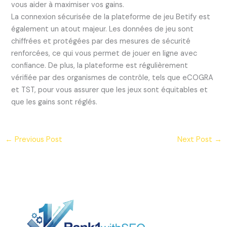
vous aider à maximiser vos gains.
La connexion sécurisée de la plateforme de jeu Betify est
également un atout majeur. Les données de jeu sont
chiffrées et protégées par des mesures de sécurité
renforcées, ce qui vous permet de jouer en ligne avec
confiance. De plus, la plateforme est régulièrement
vérifiée par des organismes de contrôle, tels que eCOGRA
et TST, pour vous assurer que les jeux sont équitables et
que les gains sont réglés.
←
Previous Post
Next Post
→