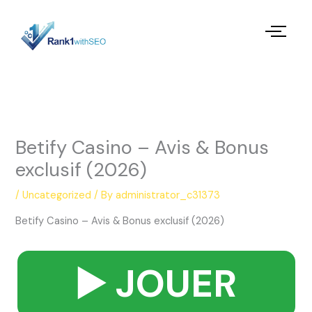
Skip
to
content
Betify Casino – Avis & Bonus
exclusif (2026)
/
Uncategorized
/ By
administrator_c31373
Betify Casino – Avis & Bonus exclusif (2026)
▶️ JOUER