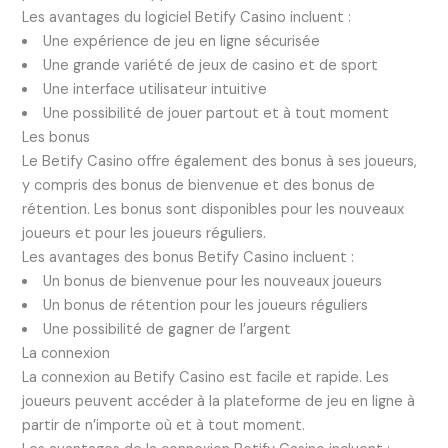
Les avantages du logiciel Betify Casino incluent :
Une expérience de jeu en ligne sécurisée
Une grande variété de jeux de casino et de sport
Une interface utilisateur intuitive
Une possibilité de jouer partout et à tout moment
Les bonus
Le Betify Casino offre également des bonus à ses joueurs,
y compris des bonus de bienvenue et des bonus de
rétention. Les bonus sont disponibles pour les nouveaux
joueurs et pour les joueurs réguliers.
Les avantages des bonus Betify Casino incluent :
Un bonus de bienvenue pour les nouveaux joueurs
Un bonus de rétention pour les joueurs réguliers
Une possibilité de gagner de l’argent
La connexion
La connexion au Betify Casino est facile et rapide. Les
joueurs peuvent accéder à la plateforme de jeu en ligne à
partir de n’importe où et à tout moment.