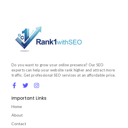
Do you want to grow your online presence? Our SEO
experts can help your website rank higher and attract more
traffic. Get professional SEO services at an affordable price.
F
T
I
a
w
n
c
i
s
Important Links
e
t
t
b
t
a
Home
o
e
g
About
o
r
r
k
a
Contact