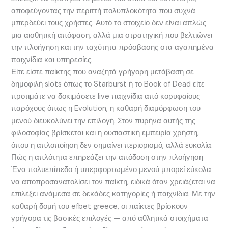
αποφεύγοντας την περιττή πολυπλοκότητα που συχνά
μπερδεύει τους χρήστες. Αυτό το στοιχείο δεν είναι απλώς
μια αισθητική απόφαση, αλλά μια στρατηγική που βελτιώνει
την πλοήγηση και την ταχύτητα πρόσβασης στα αγαπημένα
παιχνίδια και υπηρεσίες.
Είτε είστε παίκτης που αναζητά γρήγορη μετάβαση σε
δημοφιλή slots όπως το Starburst ή το Book of Dead είτε
προτιμάτε να δοκιμάσετε live παιχνίδια από κορυφαίους
παρόχους όπως η Evolution, η καθαρή διαμόρφωση του
μενού διευκολύνει την επιλογή. Στον πυρήνα αυτής της
φιλοσοφίας βρίσκεται και η ουσιαστική εμπειρία χρήστη,
όπου η απλοποίηση δεν σημαίνει περιορισμό, αλλά ευκολία.
Πώς η απλότητα επηρεάζει την απόδοση στην πλοήγηση
Ένα πολυεπίπεδο ή υπερφορτωμένο μενού μπορεί εύκολα
να αποπροσανατολίσει τον παίκτη, ειδικά όταν χρειάζεται να
επιλέξει ανάμεσα σε δεκάδες κατηγορίες ή παιχνίδια. Με την
καθαρή δομή του efbet greece, οι παίκτες βρίσκουν
γρήγορα τις βασικές επιλογές — από αθλητικά στοιχήματα